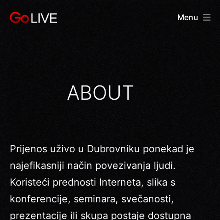
Skip
Menu
to
Live
content
Stream
events
ABOUT
Prijenos uživo u Dubrovniku ponekad je
najefikasniji način povezivanja ljudi.
Koristeći prednosti Interneta, slika s
konferencije, seminara, svečanosti,
prezentacije ili skupa postaje dostupna